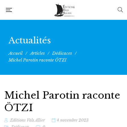
Actualités
Accueil
/
Articles
/
Dédicaces
/
Michel Parotin raconte ÖTZI
Michel Parotin raconte
ÖTZI
Editions Vals Allier
4 novembre 2023