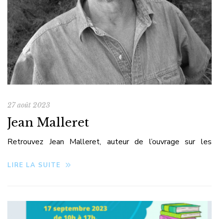
27 août 2023
Jean Malleret
Retrouvez Jean Malleret, auteur de l’ouvrage sur les
moteurs AMC, qui sera présent au salon de Cébazat le 15
LIRE LA SUITE
novembre 2023.