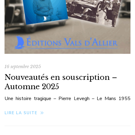
16 septembre 2025
Nouveautés en souscription –
Automne 2025
Une histoire tragique – Pierre Levegh – Le Mans 1955
Pascal LEGRAND
Pierre Levegh – L’homme de la
LIRE LA SUITE
catastrophe du Mans Un ouvrage totalement inédit
retraçant la trajectoire saisissante de Pierre Bouillin, dit
Pierre Levegh, pilote maudit des années 1950.Son destin