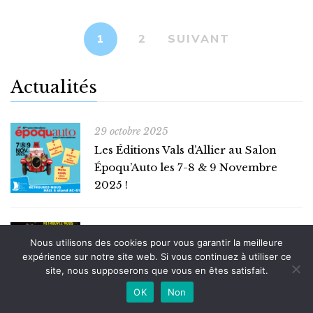
1
2
SUIVANT
Actualités
29 octobre 2025
Les Éditions Vals d’Allier au Salon
Époqu’Auto les 7-8 & 9 Novembre
2025 !
29 septembre 2025
Nous utilisons des cookies pour vous garantir la meilleure
Salon du Livre d’Histoire de Blois
expérience sur notre site web. Si vous continuez à utiliser ce
2025 : Rendez-vous avec les Éditions
site, nous supposerons que vous en êtes satisfait.
Vals d’Allier
OK
Non