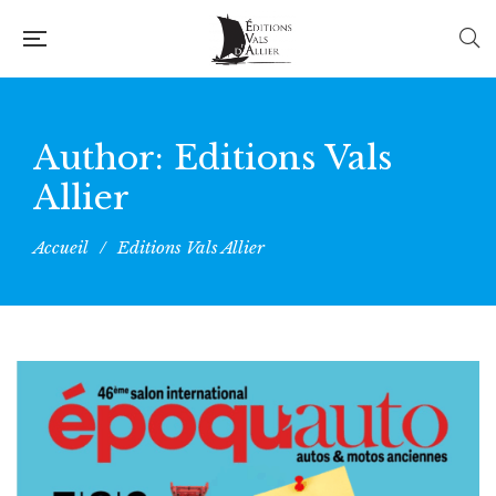
Author: Editions Vals
Allier
Accueil
/
Editions Vals Allier