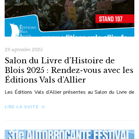
29 septembre 2025
Salon du Livre d’Histoire de
Blois 2025 : Rendez-vous avec les
Éditions Vals d’Allier
Les Éditions Vals d’Allier présentes au Salon du Livre de
Blois du 10 au 12 octobre 2025 Les Éditions Vals d’Allier
LIRE LA SUITE
au Salon du Livre d’Histoire de Blois 2025 Nous avons le
plaisir d’annoncer notre présence aux Journées du Livre
d’Histoire de Blois, du 10 au 12 octobre 2025, sur le stand
n°197. Événement de référence pour tous […]