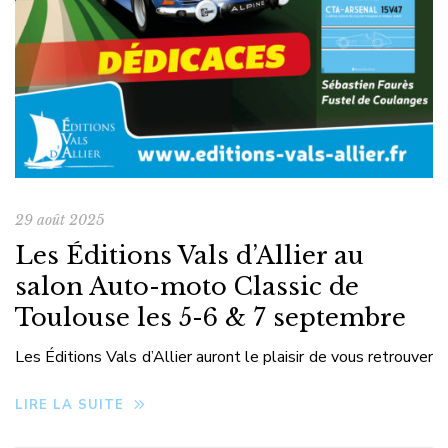
29 août 2025
Les Éditions Vals d’Allier au
salon Auto-moto Classic de
Toulouse les 5-6 & 7 septembre
Les Éditions Vals d’Allier auront le plaisir de vous retrouver
au Salon Auto-Moto Classic de Toulouse, du 5 au 7
LIRE LA SUITE
septembre 2025 au MEETT (stand 2B07). À cette
occasion, deux de nos auteurs seront présents pour