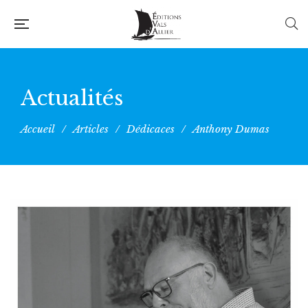
Actualités
Accueil
/
Articles
/
Dédicaces
/
Anthony Dumas