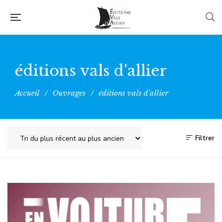
éditions vals d'allier
Accueil
/
Ouvrages
/
éditions vals d'allier
Filtrer