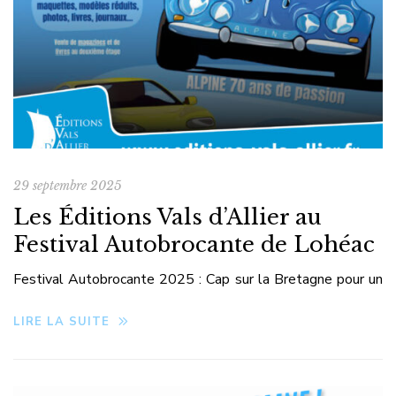
29 septembre 2025
Les Éditions Vals d’Allier au
Festival Autobrocante de Lohéac
Festival Autobrocante 2025 : Cap sur la Bretagne pour un
week-end automobile d’exception ! Les Éditions Vals
LIRE LA SUITE
d’Allier seront présentes au prestigieux Festival
Autobrocante de Lohéac les 4 & 5 octobre 2025. Ce
rendez-vous breton, devenu incontournable pour tous les