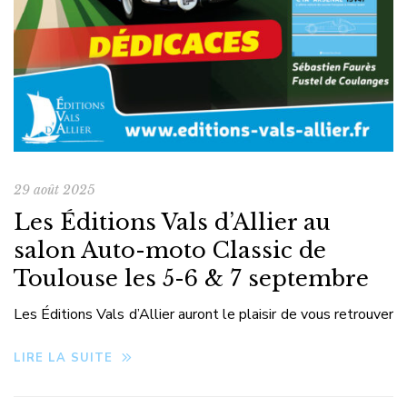
29 août 2025
Les Éditions Vals d’Allier au
salon Auto-moto Classic de
Toulouse les 5-6 & 7 septembre
Les Éditions Vals d’Allier auront le plaisir de vous retrouver
au Salon Auto-Moto Classic de Toulouse, du 5 au 7
LIRE LA SUITE
septembre 2025 au MEETT (stand 2B07). À cette
occasion, deux de nos auteurs seront présents pour