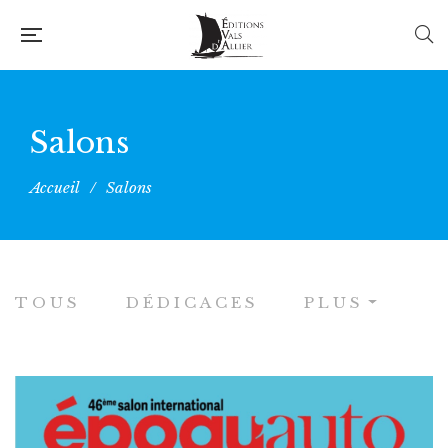
Salons
Accueil
/
Salons
TOUS
DÉDICACES
PLUS