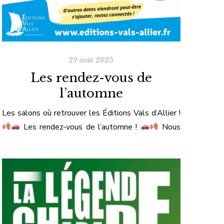
29 août 2025
Les rendez-vous de
l’automne
Les salons où retrouver les Éditions Vals d’Allier !
Les rendez-vous de l’automne !
Nous
repartons sur les routes avec nos ouvrages, pour
partager avec vous notre passion des belles
mécaniques et de l’histoire.
Venez nous
rencontrer, échanger et faire dédicacer vos livres
lors de ces rendez-vous incontournables :
5, 6
et 7 septembre – […]