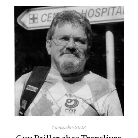
(stand 2B07). À cette occasion, deux de nos
auteurs seront présents pour dédicacer leurs
ouvrages : Jean-Claude Amilhat – La petite
histoire du cyclecar, l’ouvrage événement qui
retrace l’épopée des petites […]
7 novembre 2023