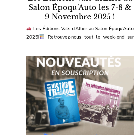
Salon Époqu’Auto les 7-8 &
9 Novembre 2025 !
Les Éditions Vals d’Allier au Salon Époqu’Auto
2025!
Retrouvez-nous tout le week-end sur
notre stand au Salon Époqu’auto avec deux titres
événement en sortie national :
Pierre Bouillin «
Levegh » – Le pilote maudit de Pascal Legrand
Les véhicules électriques de la France occupée
d’Emmanuel Cardoux Et venez rencontrer nos 7
auteurs […]