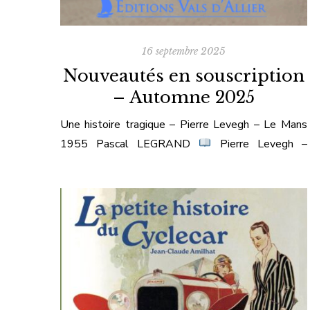
16 septembre 2025
Nouveautés en souscription
– Automne 2025
Une histoire tragique – Pierre Levegh – Le Mans
1955 Pascal LEGRAND
Pierre Levegh –
L’homme de la catastrophe du Mans Un ouvrage
totalement inédit retraçant la trajectoire
saisissante de Pierre Bouillin, dit Pierre Levegh,
pilote maudit des années 1950.Son destin
tragique se dessine en trois actes : En cette année
2025, marquant le […]