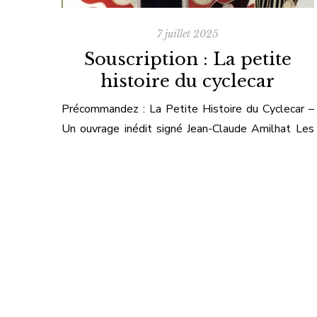
7 juillet 2025
Souscription : La petite
histoire du cyclecar
Précommandez : La Petite Histoire du Cyclecar –
Un ouvrage inédit signé Jean-Claude Amilhat Les
Éditions Vals d’Allier ont le plaisir d’annoncer
l’ouverture de la souscription pour leur nouvelle
parution : La Petite Histoire du Cyclecar.Ce livre de
passionné, écrit par Jean-Claude Amilhat, plonge
le lecteur au cœur de l’histoire de 186
constructeurs. Une déambulation dans le petit
monde des cyclecars, ces […]