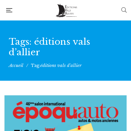
Tags: éditions vals
d’allier
Accueil
/
éditions vals d'allier
Tag: