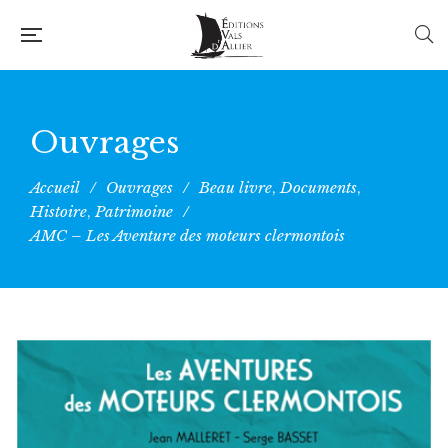
Ouvrages
Accueil
/
Ouvrages
/
Beau livre
Documents
,
,
Histoire
Patrimoine
/
,
AMC – Les Aventure des moteurs clermontois