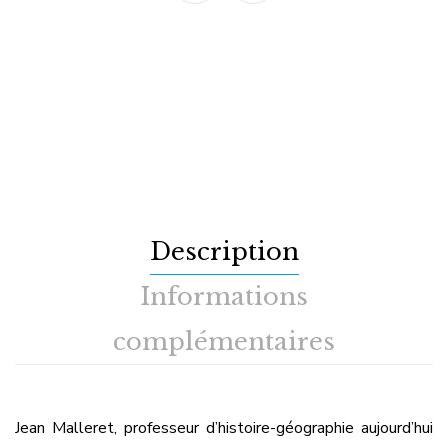
Description
Informations
complémentaires
Jean Malleret, professeur d’histoire-géographie aujourd’hui
en retraite, et Serge Basset, chef de projet
dans l’industrie, se rencontrent à la fin des années 1970. Ils
font connaissance lors d’une
manifestation de motos anciennes ; le premier roule alors
en 125 GIMA, le second vient de récupérer